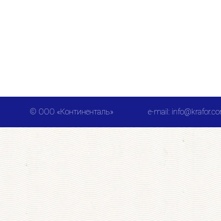
© ООО «Континенталь»
e-mail: info@krafor.c