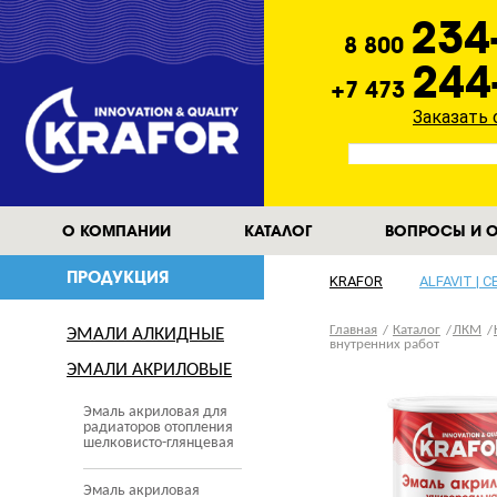
234
8 800
244
+7 473
Заказать
О КОМПАНИИ
КАТАЛОГ
ВОПРОСЫ И О
ПРОДУКЦИЯ
KRAFOR
ALFAVIT | 
Главная
Каталог
ЛКМ
ЭМАЛИ АЛКИДНЫЕ
внутренних работ
ЭМАЛИ АКРИЛОВЫЕ
Эмаль акриловая для
радиаторов отопления
шелковисто-глянцевая
Эмаль акриловая