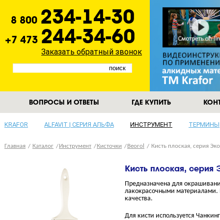
234-14-30
8 800
244-34-60
+7 473
Заказать обратный звонок
ВОПРОСЫ И ОТВЕТЫ
ГДЕ КУПИТЬ
КОН
KRAFOR
ALFAVIT | СЕРИЯ АЛЬФА
ИНСТРУМЕНТ
ТЕРМИНЫ
Главная
Каталог
Инструмент
Кисточки
Beorol
Кисть плоская, серия Эк
Кисть плоская, серия
Предназначена для окрашиван
лакокрасочными материалами. 
качества.
Для кисти используется Чанкин