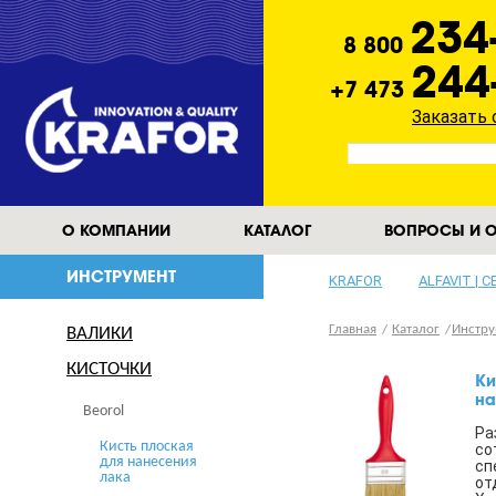
234
8 800
244
+7 473
Заказать
О КОМПАНИИ
КАТАЛОГ
ВОПРОСЫ И О
ИНСТРУМЕНТ
KRAFOR
ALFAVIT | 
Главная
Каталог
Инстру
ВАЛИКИ
КИСТОЧКИ
Ки
на
Beorol
Ра
Кисть плоская
со
для нанесения
сп
лака
от