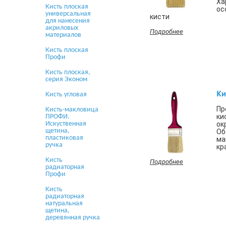
Ха
Кисть плоская
ос
универсальная
кисти
для нанесения
акриловых
Подробнее
материалов
Кисть плоская
Профи
Кисть плоская,
серия Эконом
Ки
Кисть угловая
Пр
Кисть-макловица
ки
ПРОФИ.
Искуственная
ок
щетина,
Об
пластиковая
ма
ручка
кр
Кисть
Подробнее
радиаторная
Профи
Кисть
радиаторная
натуральная
щетина,
деревянная ручка