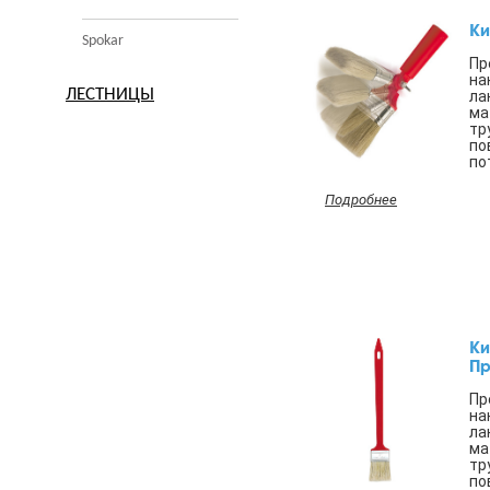
Ки
Spokar
Пр
на
ЛЕСТНИЦЫ
ла
ма
тр
по
пот
Подробнее
Ки
П
Пр
на
ла
ма
тр
по