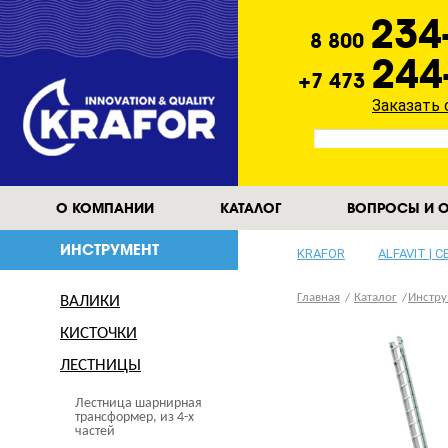
234
8 800
244
+7 473
Заказать
О КОМПАНИИ
КАТАЛОГ
ВОПРОСЫ И О
ИНСТРУМЕНТ
KRAFOR
ALFAVIT | 
Главная
Каталог
Инстру
ВАЛИКИ
КИСТОЧКИ
ЛЕСТНИЦЫ
Лестница шарнирная
трансформер, из 4-х
частей