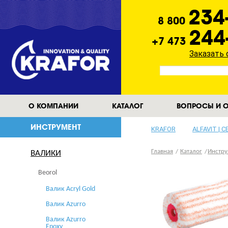
234
8 800
244
+7 473
Заказать
О КОМПАНИИ
КАТАЛОГ
ВОПРОСЫ И О
ИНСТРУМЕНТ
KRAFOR
ALFAVIT | 
Главная
Каталог
Инстру
ВАЛИКИ
Beorol
Валик Acryl Gold
Валик Azurro
Валик Azurro
Epoxy