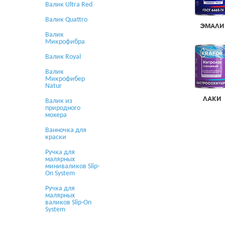
Валик Ultra Red
Валик Quattro
ЭМАЛИ
Валик
Микрофибра
Валик Royal
Валик
Микрофибер
Natur
ЛАКИ
Валик из
природного
мохера
Ванночка для
краски
Ручка для
малярных
миниваликов Slip-
On System
Ручка для
малярных
валиков Slip-On
System