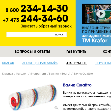
234-14-30
8 800
244-34-60
+7 473
Заказать обратный звонок
ВОПРОСЫ И ОТВЕТЫ
ГДЕ КУПИТЬ
КОН
KRAFOR
ALFAVIT | СЕРИЯ АЛЬФА
ИНСТРУМЕНТ
ТЕРМИНЫ
Главная
Каталог
Инструмент
Валики
Beorol
Валик Quattro
Валик Quattro
Валик из полиакрила подходит 
материалов
с ограниченным со
Имеет длительный срок службы
поверхностей, а также подходит