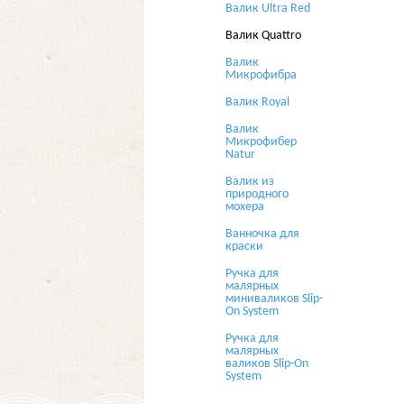
Валик Ultra Red
Валик Quattro
Валик
Микрофибра
Валик Royal
Валик
Микрофибер
Natur
Валик из
природного
мохера
Ванночка для
краски
Ручка для
малярных
миниваликов Slip-
On System
Ручка для
малярных
валиков Slip-On
System