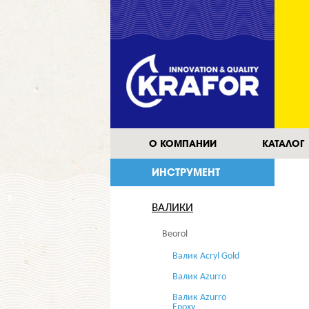
О КОМПАНИИ
КАТАЛОГ
ИНСТРУМЕНТ
ВАЛИКИ
Beorol
Валик Acryl Gold
Валик Azurro
Валик Azurro
Epoxy