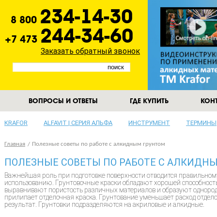
234-14-30
8 800
244-34-60
+7 473
Заказать обратный звонок
ВОПРОСЫ И ОТВЕТЫ
ГДЕ КУПИТЬ
КОН
KRAFOR
ALFAVIT | СЕРИЯ АЛЬФА
ИНСТРУМЕНТ
ТЕРМИНЫ
Главная
Полезные советы по работе с алкидным грунтом
ПОЛЕЗНЫЕ СОВЕТЫ ПО РАБОТЕ С АЛКИДН
Важнейшая роль при подготовке поверхности отводится правильном
использованию. Грунтовочные краски обладают хорошей способност
выравнивают пористость различных материалов и образуют однород
прилипает отделочная краска. Грунтование уменьшает расход отдел
результат. Грунтовки подразделяются на акриловые и алкидные.