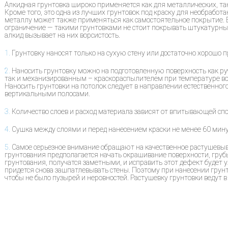
Алкидная грунтовка широко применяется как для металлических, та
Кроме того, это одна из лучших грунтовок под краску для необработа
металлу может также применяться как самостоятельное покрытие. 
ограничение — такими грунтовками не стоит покрывать штукатурные
алкид вызывает на них ворсистость.
1.
Грунтовку наносят только на сухую стену или достаточно хорошо 
2.
Наносить грунтовку можно на подготовленную поверхность как ру
так и механизированным – краскораспылителем при температуре воз
Наносить грунтовки на потолок следует в направлении естественного
вертикальными полосами.
3.
Количество слоев и расход материала зависят от впитывающей спо
4.
Сушка между слоями и перед нанесением краски не менее 60 мину
5.
Самое серьезное внимание обращают на качественное растушевыв
грунтования предполагается начать окрашивание поверхности, груб
грунтования, получатся заметными, и исправить этот дефект будет 
придется снова зашпатлевывать стены. Поэтому при нанесении грун
чтобы не было пузырей и неровностей. Растушевку грунтовки ведут в