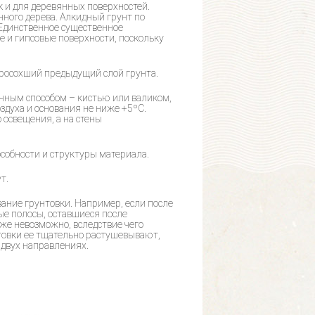
к и для деревянных поверхностей.
нного дерева. Алкидный грунт по
Единственное существенное
 и гипсовые поверхности, поскольку
просохший предыдущий слой грунта.
чным способом – кистью или валиком,
духа и основания не ниже +5ºС.
 освещения, а на стены
собности и структуры материала.
т.
ание грунтовки. Например, если после
ые полосы, оставшиеся после
уже невозможно, вследствие чего
товки ее тщательно растушевывают,
 двух направлениях.