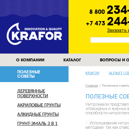
234
8 800
244
+7 473
Заказать
О КОМПАНИИ
КАТАЛОГ
ВОПРОСЫ И О
ПОЛЕЗНЫЕ
KRAFOR
ALFAVIT | 
СОВЕТЫ
Главная
Полезные советы
ДЕРЕВЯННЫЕ
ПОЛЕЗНЫЕ СО
ПОВЕРХНОСТИ
Нитроэмали представля
АКРИЛОВЫЕ ГРУНТЫ
эпоксидных и жирных а
способности нитроплен
АЛКИДНЫЕ ГРУНТЫ
1.
Использование нитро
ГРУНТ-ЭМАЛЬ 3 В 1
методами, так как отве