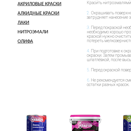
Красить нитроэмалями с
АКРИЛОВЫЕ КРАСКИ
2.
Окрашивать поверхно
АЛКИДНЫЕ КРАСКИ
затрудняет нанесение 
ЛАКИ
3.
Перед покраской необ
НИТРОЭМАЛИ
необходимо хорошо про
краской нужно очистить
потереть мелкозернист
ОЛИФА
4.
При подготовке к окр
окраски. Затем промыв
шпатлёвкой, после выс
5.
Перед окраской повер
6.
Не рекомендуется сме
остатки разных красок.